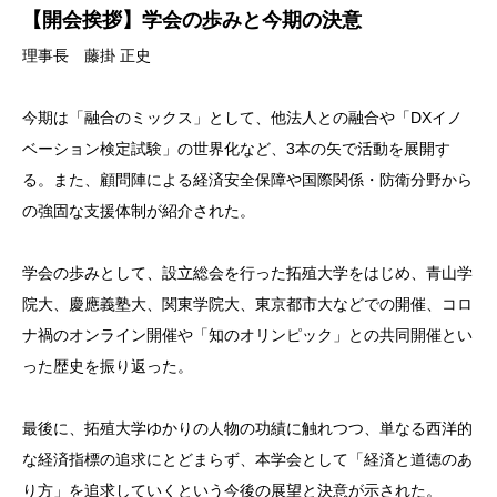
【開会挨拶】学会の歩みと今期の決意
理事長 藤掛 正史
今期は「融合のミックス」として、他法人との融合や「DXイノ
ベーション検定試験」の世界化など、3本の矢で活動を展開す
る。また、顧問陣による経済安全保障や国際関係・防衛分野から
の強固な支援体制が紹介された。
学会の歩みとして、設立総会を行った拓殖大学をはじめ、青山学
院大、慶應義塾大、関東学院大、東京都市大などでの開催、コロ
ナ禍のオンライン開催や「知のオリンピック」との共同開催とい
った歴史を振り返った。
最後に、拓殖大学ゆかりの人物の功績に触れつつ、単なる西洋的
な経済指標の追求にとどまらず、本学会として「経済と道徳のあ
り方」を追求していくという今後の展望と決意が示された。