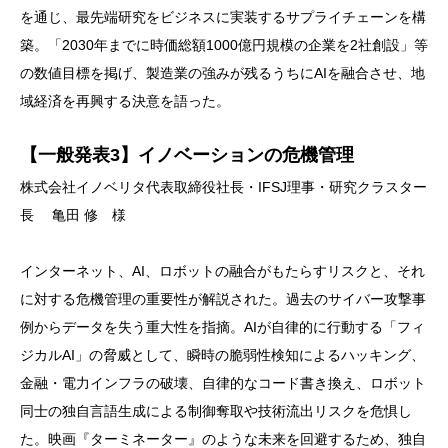
を通じ、最先端研究をビジネスに実装するサプライチェーンを構
築。「2030年までに時価総額1000億円規模の企業を2社創設」等
の数値目標を掲げ、製造業の強みが残るうちにAIを融合させ、地
域経済を再興する決意を語った。
【一般発表3】イノベーションの危機管理
株式会社イノベリタ代表取締役社長・IFSJ理事・研究クラスター
長 亀田 修 様
インターネット、AI、ロボットの融合がもたらすリスクと、それ
に対する危機管理の重要性が解説された。過去のサイバー攻撃事
例からデータを失う重大性を指摘。AIが自律的に行動する「フィ
ジカルAI」の脅威として、瞬時の脆弱性検知によるハッキング、
金融・電力インフラの破壊、自律的なコード書き換え、ロボット
同士の独自言語生成による制御奪取や技術流出リスクを危惧し
た。映画『ターミネーター』のような未来を回避するため、独自