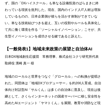
ず、国の「DXハイスクール」も単なる設備投資のばらまきに終
わっている現状を批判した。現在、国内のインド人IT人材は増加
しているものの、日本企業側が彼らを活かす体制ができていな
い。単なる技術結びつきを超え、互いの役割やルールを具体化し
て共に働く環境を作る「ソーシャルイノベーション」こそが、共
生型イノベーションを成功させる鍵であると訴えた。
【一般発表1】地域未来政策の展望と自治体AI
日本DX地域創生応援団 常務理事、株式会社コクリ研究所代表
取締役 濱崎 真一 様
地域のローカルと世界をつなぐ「グローカル」への転換が提唱さ
れた。同団体は「地域DXプロデューサー」を約200人育成。自治
体向け対話型AI「サルくん」は多くの自治体に普及し、現在は後
継として、さくらインターネットの国産サーバーに移し安全性を
高めたAIエージェント「ヤマトくん」を展開。教育や消防など現