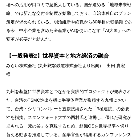
場への活用が口コミで急拡大している。国が進める「地域未来戦
略」では新たな交付金制度が始動しており、自治体独自のプラン
策定が求められている。明治維新や終戦から80年目の転換期であ
る今、中小企業を含めた全産業がAIを使いこなす「AI大国」への
変革が必要だと結んだ。
【一般発表2】世界資本と地方経済の融合
みらい株式会社 (九州旅客鉄道株式会社より出向) 出田 貴宏
様
九州を基盤に世界資本とつながる実践的プロジェクトが発表され
た。台湾のTSMC進出を機に半導体産業が集積する九州におい
て、台湾・シリコンバレーと直接接続された「3極連携」の必要
性を指摘。スタンフォード大学の西村氏と連携し、優れた研究が
埋もれる「死の谷」を克服するため、組織OSを世界標準へ切り
替える動きを推進している。産学官金が結集するカンファレンス