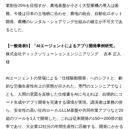
業割合25%を目指すが、農地基盤が小さく大型重機の導入は困
難。今後は日本の土地柄に合わせ、農地の統合、自動化ロボット
開発、農機のレンタル・シェアリング仕組みの確立が不可欠であ
るとした。
【一般発表5】「AIエージェントによるアプリ開発事例研究」
株式会社ディックソリューションエンジニアリング 吉本 正人
様
AIエージェントの登場による「仕様駆動開発」へのシフトと、劇
的な労働生産性向上の実態が示された。
専門のエンジニアでなく
とも、人間の意図を反映した仕様書をAIに与えれば、自律的にコ
ード生成やアプリ開発を完遂する環境が実現。講演者は業務の傍
ら、安全性の高い社内ローカルLLM基盤や共同作業アプリなど20
超のツールを1人で開発した。これは従来開発の150〜200倍の効
率であり、大企業12社分の年間生産性に匹敵する。
開発にかかる