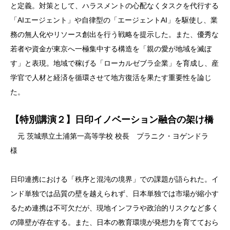
と定義。対策として、ハラスメントの心配なくタスクを代行する
「AIエージェント」や自律型の「エージェントAI」を駆使し、業
務の無人化やリソース創出を行う戦略を提示した。また、優秀な
若者や資金が東京へ一極集中する構造を「親の愛が地域を滅ぼ
す」と表現。地域で稼げる「ローカルゼブラ企業」を育成し、産
学官で人材と経済を循環させて地方復活を果たす重要性を論じ
た。
【特別講演２】日印イノベーション融合の架け橋
元 茨城県立土浦第一高等学校 校長 プラニク・ヨゲンドラ
様
日印連携における「秩序と混沌の境界」での課題が語られた。イ
ンド単独では品質の壁を越えられず、日本単独では市場が縮小す
るため連携は不可欠だが、現地インフラや政治的リスクなど多く
の障壁が存在する。また、日本の教育環境が発想力を育てておら