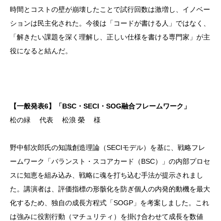
時間とコストの壁が崩壊したことで試行回数は激増し、イノベー
ションは民主化された。今後は「コードが書ける人」ではなく、
「解きたい課題を深く理解し、正しい仕様を書ける専門家」が主
役になると結んだ。
【一般発表6】「BSC・SECI・SOG融合フレームワーク」
松の緑 代表 松浪 榮 様
野中郁次郎氏の知識創造理論（SECIモデル）を基に、戦略フレ
ームワーク「バランスト・スコアカード（BSC）」の内部プロセ
スに知恵を組み込み、戦略に魂を打ち込む手法が提示されまし
た。講演者は、評価指標の形骸化を防ぎ個人の内発的動機を最大
化するため、独自の成長方程式「SOGP」を考案しました。これ
は強みに役割行動（マチュリティ）を掛け合わせて成長を数値