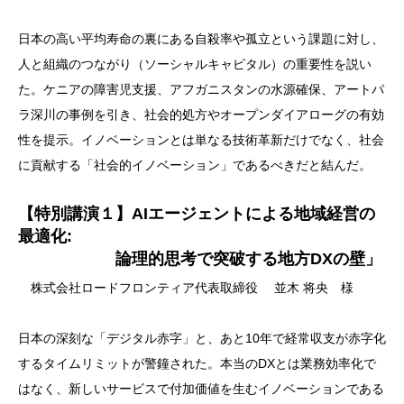
日本の高い平均寿命の裏にある自殺率や孤立という課題に対し、
人と組織のつながり（ソーシャルキャピタル）の重要性を説い
た。ケニアの障害児支援、アフガニスタンの水源確保、アートパ
ラ深川の事例を引き、社会的処方やオープンダイアローグの有効
性を提示。イノベーションとは単なる技術革新だけでなく、社会
に貢献する「社会的イノベーション」であるべきだと結んだ。
【特別講演１】
AIエージェントによる地域経営の
最適化:
論理的思考で突破する地方DXの壁」
株式会社ロードフロンティア代表取締役 並木 将央 様
日本の深刻な「デジタル赤字」と、あと10年で経常収支が赤字化
するタイムリミットが警鐘された。本当のDXとは業務効率化で
はなく、新しいサービスで付加価値を生むイノベーションである