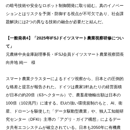
の暗号技術や安全なロボット制御開発に取り組む。真のイノベー
ションとはリスクを予測・防御する視点が不可欠であり、社会課
題解決には2つの異なる技術の融合が必要だと結んだ。
【一般発表4】「2025年IFSJドイツスマート農業視察研修につい
て」
元農林中央金庫副理事長・IFSJ会員ドイツスマート農業視察団長
向井地 純一 様
スマート農業クラスターによるドイツ視察から、日本との圧倒的
な格差と提言が報告された。ドイツは農家1軒あたりの経営面積
が日本の約20倍（63ヘクタール）で、農畜産物輸出額は日本の
100倍（102兆円）に達する。EUの強い環境規制のもと、AI、衛
星、ドローンを駆使した「データ駆動型農業」や、独人工知能研
究センター（DFKI）主導の「アグリ・ガイア構想」によるデー
タ共有エコシステムが確立されている。日本も2050年に有機農